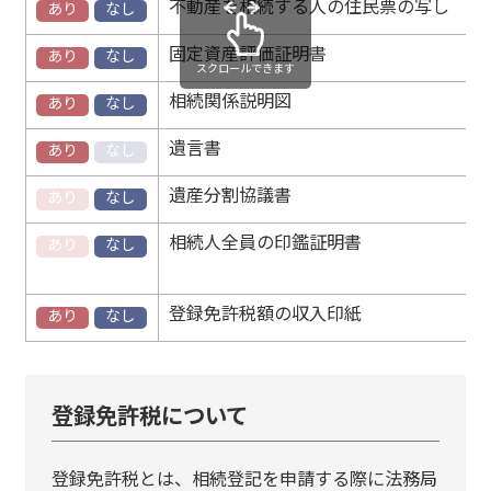
不動産を相続する人の住民票の写し
あり
なし
固定資産評価証明書
あり
なし
スクロールできます
相続関係説明図
あり
なし
遺言書
あり
なし
遺産分割協議書
あり
なし
相続人全員の印鑑証明書
あり
なし
登録免許税額の収入印紙
あり
なし
登録免許税について
登録免許税とは、相続登記を申請する際に法務局