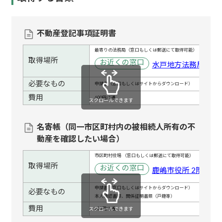
不動産登記事項証明書
最寄りの法務局（窓口もしくは郵送にて取得可能）
取得場所
お近くの窓口
水戸地方法務局鹿嶋
必要なもの
申請書（窓口もしくはサイトからダウンロード）
費用
600円/1通
スクロールできます
名寄帳（同一市区町村内の被相続人所有の不
動産を確認したい場合）
市区町村役場 （窓口もしくは郵送にて取得可能）
取得場所
お近くの窓口
鹿嶋市役所 2階 税務
申請書（窓口もしくはサイトからダウンロード）
必要なもの
本人確認書類、関係証明書類（戸籍等）
費用
スクロールできます
200円/1通