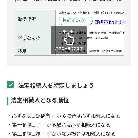
本籍がある/あった市区町村役場 （窓口もしくは郵送にて取得
取得場所
お近くの窓口
鹿嶋市役所 1階 総
申請書、本人確認書類、関係証明書類（申請者の戸籍等）
必要なもの
（郵送の場合）定額小為替と返信用封筒
（代理の場合）委任状
スクロールできます
費用
戸籍謄本：450円/1通、除籍謄本・改製原戸籍謄本：750円/1通
法定相続人を特定しましょう
法定相続人となる順位
・必ずなる…
配偶者
：いる場合は必ず相続人になる
・第一順位…
子
：いる場合は必ず相続人になる
・第二順位…
親
：子がいない場合は相続人になる