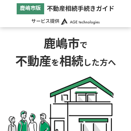
不動産相続手続きガイド
鹿嶋市版
サービス提供
鹿嶋市
で
不動産
相続
を
した方へ