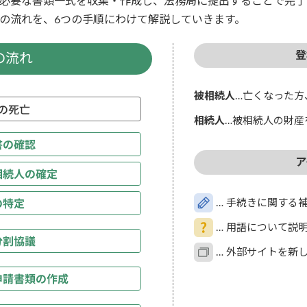
必要な書類一式を収集・作成し、法務局に提出することで完了
の流れを、6つの手順にわけて解説していきます。
登
の流れ
被相続人
…亡くなった方
相続人
…被相続人の財産
ア
… 手続きに関する
… 用語について説
… 外部サイトを新