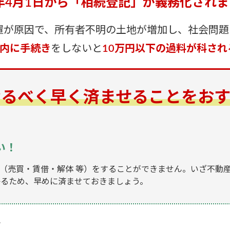
4年4月1日から「相続登記」が義務化され
置が原因で、所有者不明の土地が増加し、社会問題
以内に手続き
をしないと
10万円以下の過料が科さ
なるべく早く
済ませることをおす
い！
（売買・賃借・解体 等）をすることができません。いざ不動
かるため、早めに済ませておきましょう。
…